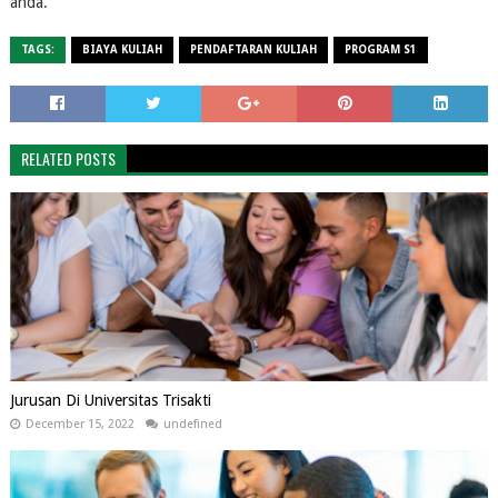
anda.
TAGS:
BIAYA KULIAH
PENDAFTARAN KULIAH
PROGRAM S1
RELATED POSTS
Jurusan Di Universitas Trisakti
December 15, 2022
undefined