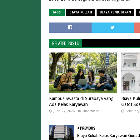
TAGS:
BIAYA KULIAH
BIAYA PENDIDIKAN
RELATED POSTS
Kampus Swasta di Surabaya yang
Biaya Ku
Ada Kelas Karyawan
Gatot So
June 27, 2026
undefined
February
PREVIOUS
Biaya Kuliah Kelas Karyawan Guna