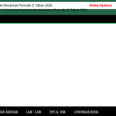
ingkungan Kementerian Keuangan Periode II Tahun 2026
News Update
u, Berapa Biaya yang Perlu Disiapkan?
as Nusa Putra Sukabumi 2026
aya yang Ada Kelas Karyawan
ng Hartono Tahun Akademik 2026/2027
ik AC 24 Jam Tanpa Matikan Mesin
operasi Desa Merah Putih
operasi Desa Merah Putih
k di Indonesia Versi EduRank 2026
ersity 2026/2027 Terbaru + UKT
7 Terbaru (Lengkap Semua Jurusan)
adarma 2026/2027 (Update Terbaru)
027 Terbaru + Rincian Lengkap
rbaru (Rincian UKT & Semua Jurusan)
ke Merak? Ini Estimasi Waktu dan Jaraknya
TAR JURUSAN
LAIN - LAIN
TIPS & TRIK
LOWONGAN KERJA
ntai Tanjung Lesung