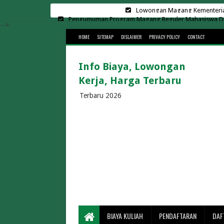
Pengumuman Program Magang Reguler Mahasiswa Di L
Harga Sewa Lapangan Padel Terbar
-->
HOME
SITEMAP
DISLAIMER
PRIVACY POLICY
CONTACT
Biaya Kuliah Universit
Kampus Swasta di Surab
Info Biaya, Lowongan
Biaya Kuliah Universitas Suge
Kerja, Harga Terbaru
Cara Menghemat Biaya Listr
Lowongan Kerja di K
Terbaru 2026
Rekrutmen Manajer K
30 Universitas Swasta Terbai
Biaya Kuliah Telkom Univ
Biaya Kuliah BINUS 2026/202
Biaya Kuliah Universitas Gun
Biaya Kuliah UMS 2026/2
Biaya Kuliah UMM 2026/2027 Te
Berapa Lama Penyeberangan Bakauheni 
BIAYA KULIAH
PENDAFTARAN
DAF
Biaya Masuk Pa