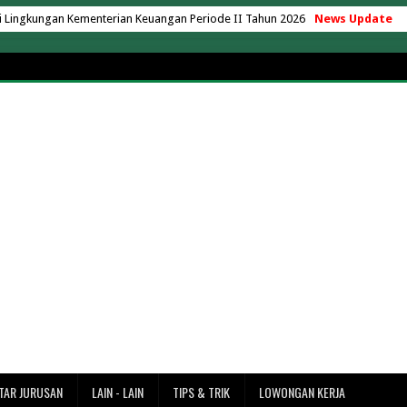
ingkungan Kementerian Keuangan Periode II Tahun 2026
News Update
u, Berapa Biaya yang Perlu Disiapkan?
as Nusa Putra Sukabumi 2026
aya yang Ada Kelas Karyawan
ng Hartono Tahun Akademik 2026/2027
ik AC 24 Jam Tanpa Matikan Mesin
operasi Desa Merah Putih
operasi Desa Merah Putih
k di Indonesia Versi EduRank 2026
ersity 2026/2027 Terbaru + UKT
7 Terbaru (Lengkap Semua Jurusan)
adarma 2026/2027 (Update Terbaru)
027 Terbaru + Rincian Lengkap
rbaru (Rincian UKT & Semua Jurusan)
ke Merak? Ini Estimasi Waktu dan Jaraknya
TAR JURUSAN
LAIN - LAIN
TIPS & TRIK
LOWONGAN KERJA
ntai Tanjung Lesung