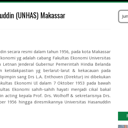
 Pesawat Fly Jaya
nuddin (UNHAS) Makassar
k Gratis Kemenhub 2026
Jum
atan Kelas 1 sampai Kelas 3
sitas Dr Soebandi Terbaru
I Cirebon 2026/2027
gar Kebagian Tukar Uang Baru Tanpa Gagal
ddin secara resmi dalam tahun 1956, pada kota Makassar
026 di Bank Pintar Lengkap Nominal Maksimal
 Ekonomi yg adalah cabang Fakultas Ekonomi Universitas
i Bank Indonesia (BI) Online
n Letnan Jenderal Gubernur Pemerintah Hindia Belanda
 Keuangan Periode II Tahun 2026
n ketidakpastian yg berlarut-larut & kekacauan pada
ipimpin sang Drs L.A. Enthoven (Direktur) ini dibekukan
akultas Ekonomi UI dalam 7 Oktober 1953 pada bawah
ultas Ekonomi sahih-sahih hayati menjadi cikal bakal
n acting kepala Prof. Drs. Wolhoff & sekretarisnya Drs.
r 1956 hingga diresmikannya Universitas Hasanuddin