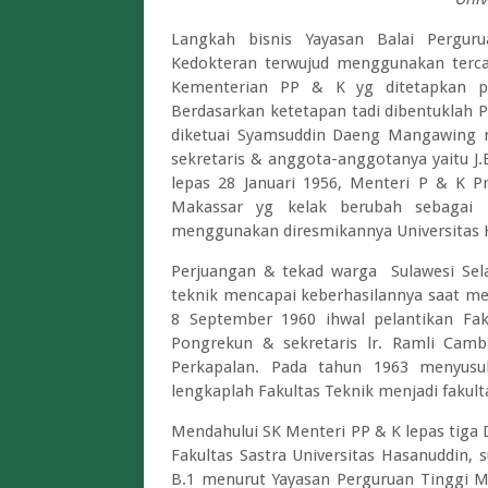
Langkah bisnis Yayasan Balai Pergur
Kedokteran terwujud menggunakan terc
Kementerian PP & K yg ditetapkan p
Berdasarkan ketetapan tadi dibentuklah 
diketuai Syamsuddin Daeng Mangawing
sekretaris & anggota-anggotanya yaitu J.
lepas 28 Januari 1956, Menteri P & K P
Makassar yg kelak berubah sebagai Fa
menggunakan diresmikannya Universitas 
Perjuangan & tekad warga Sulawesi Sel
teknik mencapai keberhasilannya saat me
8 September 1960 ihwal pelantikan Fakul
Pongrekun & sekretaris lr. Ramli Cam
Perkapalan. Pada tahun 1963 menyusul
lengkaplah Fakultas Teknik menjadi fakult
Mendahului SK Menteri PP & K lepas tig
Fakultas Sastra Universitas Hasanuddin, 
B.1 menurut Yayasan Perguruan Tinggi Ma