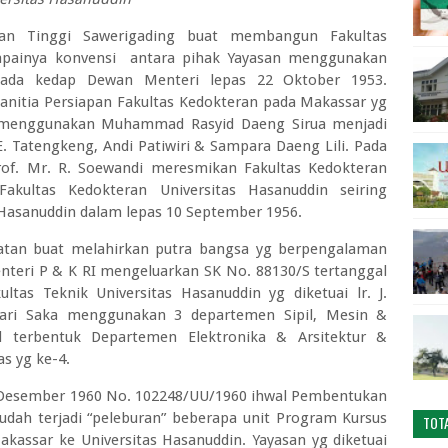
uan Tinggi Sawerigading buat membangun Fakultas
apainya konvensi antara pihak Yayasan menggunakan
ada kedap Dewan Menteri lepas 22 Oktober 1953.
Panitia Persiapan Fakultas Kedokteran pada Makassar yg
 menggunakan Muhammad Rasyid Daeng Sirua menjadi
E. Tatengkeng, Andi Patiwiri & Sampara Daeng Lili. Pada
rof. Mr. R. Soewandi meresmikan Fakultas Kedokteran
kultas Kedokteran Universitas Hasanuddin seiring
Hasanuddin dalam lepas 10 September 1956.
atan buat melahirkan putra bangsa yg berpengalaman
nteri P & K RI mengeluarkan SK No. 88130/S tertanggal
tas Teknik Universitas Hasanuddin yg diketuai lr. J.
bari Saka menggunakan 3 departemen Sipil, Mesin &
 terbentuk Departemen Elektronika & Arsitektur &
as yg ke-4.
a Desember 1960 No. 102248/UU/1960 ihwal Pembentukan
sudah terjadi “peleburan” beberapa unit Program Kursus
TOT
kassar ke Universitas Hasanuddin. Yayasan yg diketuai