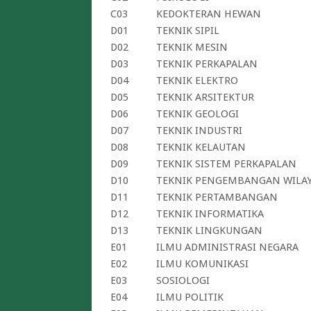
C03
KEDOKTERAN HEWAN
D01
TEKNIK SIPIL
D02
TEKNIK MESIN
D03
TEKNIK PERKAPALAN
D04
TEKNIK ELEKTRO
D05
TEKNIK ARSITEKTUR
D06
TEKNIK GEOLOGI
D07
TEKNIK INDUSTRI
D08
TEKNIK KELAUTAN
D09
TEKNIK SISTEM PERKAPALAN
D10
TEKNIK PENGEMBANGAN WILAY
D11
TEKNIK PERTAMBANGAN
D12
TEKNIK INFORMATIKA
D13
TEKNIK LINGKUNGAN
E01
ILMU ADMINISTRASI NEGARA
E02
ILMU KOMUNIKASI
E03
SOSIOLOGI
E04
ILMU POLITIK