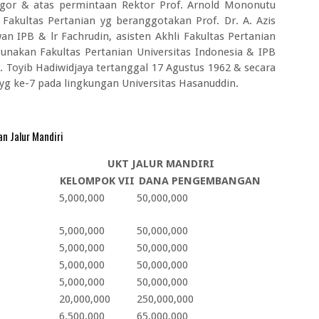
gor & atas permintaan Rektor Prof. Arnold Mononutu
 Fakultas Pertanian yg beranggotakan Prof. Dr. A. Azis
n IPB & lr Fachrudin, asisten Akhli Fakultas Pertanian
nakan Fakultas Pertanian Universitas Indonesia & IPB
r. Toyib Hadiwidjaya tertanggal 17 Agustus 1962 & secara
 yg ke-7 pada lingkungan Universitas Hasanuddin.
n Jalur Mandiri
UKT JALUR MANDIRI
KELOMPOK VII
DANA PENGEMBANGAN
5,000,000
50,000,000
5,000,000
50,000,000
5,000,000
50,000,000
5,000,000
50,000,000
5,000,000
50,000,000
20,000,000
250,000,000
6,500,000
65,000,000