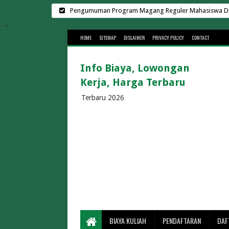
Pengumuman Program Magang Reguler Mahasiswa Di L
Harga Sewa Lapangan Padel Terbar
-->
HOME
SITEMAP
DISLAIMER
PRIVACY POLICY
CONTACT
Biaya Kuliah Universit
Kampus Swasta di Surab
Info Biaya, Lowongan
Biaya Kuliah Universitas Suge
Kerja, Harga Terbaru
Cara Menghemat Biaya Listr
Lowongan Kerja di K
Terbaru 2026
Rekrutmen Manajer K
30 Universitas Swasta Terbai
Biaya Kuliah Telkom Univ
Biaya Kuliah BINUS 2026/202
Biaya Kuliah Universitas Gun
Biaya Kuliah UMS 2026/2
Biaya Kuliah UMM 2026/2027 Te
Berapa Lama Penyeberangan Bakauheni 
BIAYA KULIAH
PENDAFTARAN
DAF
Biaya Masuk Pa