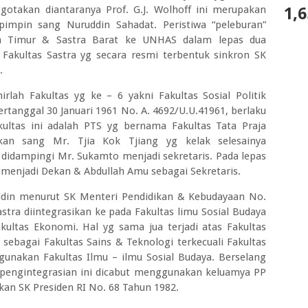
takan diantaranya Prof. G.J. Wolhoff ini merupakan
1,6
pimpin sang Nuruddin Sahadat. Peristiwa “peleburan”
ra Timur & Sastra Barat ke UNHAS dalam lepas dua
Fakultas Sastra yg secara resmi terbentuk sinkron SK
.
hirlah Fakultas yg ke – 6 yakni Fakultas Sosial Politik
tanggal 30 Januari 1961 No. A. 4692/U.U.41961, berlaku
kultas ini adalah PTS yg bernama Fakultas Tata Praja
ikan sang Mr. Tjia Kok Tjiang yg kelak selesainya
 didampingi Mr. Sukamto menjadi sekretaris. Pada lepas
enjadi Dekan & Abdullah Amu sebagai Sekretaris.
din menurut SK Menteri Pendidikan & Kebudayaan No.
astra diintegrasikan ke pada Fakultas limu Sosial Budaya
akultas Ekonomi. Hal yg sama jua terjadi atas Fakultas
 sebagai Fakultas Sains & Teknologi terkecuali Fakultas
gunakan Fakultas Ilmu – ilmu Sosial Budaya. Berselang
 pengintegrasian ini dicabut menggunakan keluamya PP
an SK Presiden RI No. 68 Tahun 1982.