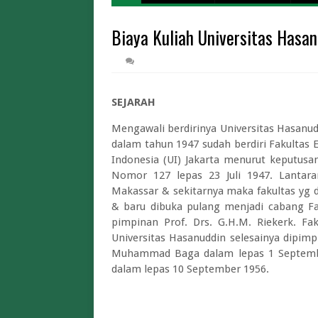
Harga Tiket
Biaya Kuliah Universitas Hasa
Cara Daftar Mudi
Biaya Iuran BPJS Keseh
Biaya Kuliah Univer
Pendaftaran STT
SEJARAH
Limit dan Tips War Pintar BI 2026 A
Mengawali berdirinya Universitas Hasanu
Limit dan Biaya Tukar Uang Baru THR 2
dalam tahun 1947 sudah berdiri Fakultas
Cara Tukar Uang Baru d
Indonesia (UI) Jakarta menurut keputusa
Lowongan Magang Kementerian
Nomor 127 lepas 23 Juli 1947. Lantara
Makassar & sekitarnya maka fakultas yg d
& baru dibuka pulang menjadi cabang F
pimpinan Prof. Drs. G.H.M. Riekerk. Fak
Universitas Hasanuddin selesainya dipimpi
Muhammad Baga dalam lepas 1 Septembe
dalam lepas 10 September 1956.