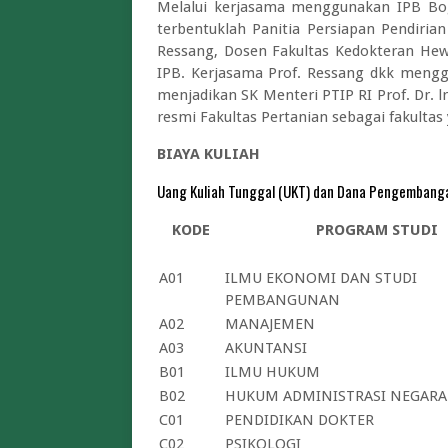
Melalui kerjasama menggunakan IPB Bo
terbentuklah Panitia Persiapan Pendirian
Ressang, Dosen Fakultas Kedokteran Hewa
IPB. Kerjasama Prof. Ressang dkk menggu
menjadikan SK Menteri PTIP RI Prof. Dr. l
resmi Fakultas Pertanian sebagai fakultas
BIAYA KULIAH
Uang Kuliah Tunggal (UKT) dan Dana Pengembanga
KODE
PROGRAM STUDI
A01
ILMU EKONOMI DAN STUDI
PEMBANGUNAN
A02
MANAJEMEN
A03
AKUNTANSI
B01
ILMU HUKUM
B02
HUKUM ADMINISTRASI NEGARA
C01
PENDIDIKAN DOKTER
C02
PSIKOLOGI