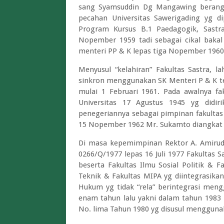
sang Syamsuddin Dg Mangawing beranggo
pecahan Universitas Sawerigading yg di
Program Kursus B.1 Paedagogik, Sast
Nopember 1959 tadi sebagai cikal bakal 
menteri PP & K lepas tiga Nopember 1960
Menyusul “kelahiran” Fakultas Sastra, la
sinkron menggunakan SK Menteri P & K ter
mulai 1 Februari 1961. Pada awalnya fa
Universitas 17 Agustus 1945 yg didir
penegeriannya sebagai pimpinan fakultas
15 Nopember 1962 Mr. Sukamto diangkat m
Di masa kepemimpinan Rektor A. Amirud
0266/Q/1977 lepas 16 Juli 1977 Fakultas S
beserta Fakultas Ilmu Sosial Politik & F
Teknik & Fakultas MIPA yg diintegrasikan
Hukum yg tidak “rela” berintegrasi meng
enam tahun lalu yakni dalam tahun 1983
No. lima Tahun 1980 yg disusul menggunak