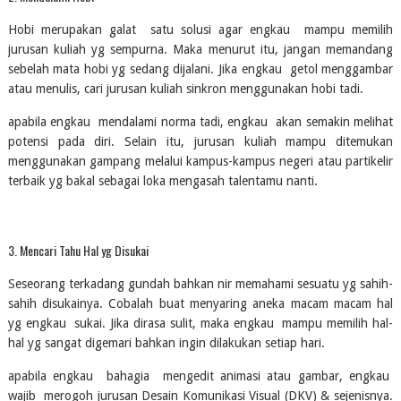
Hobi merupakan galat  satu solusi agar engkau  mampu memilih 
jurusan kuliah yg sempurna. Maka menurut itu, jangan memandang 
sebelah mata hobi yg sedang dijalani. Jika engkau  getol menggambar 
atau menulis, cari jurusan kuliah sinkron menggunakan hobi tadi.
apabila engkau  mendalami norma tadi, engkau  akan semakin melihat 
potensi pada diri. Selain itu, jurusan kuliah mampu ditemukan 
menggunakan gampang melalui kampus-kampus negeri atau partikelir 
terbaik yg bakal sebagai loka mengasah talentamu nanti.
3. Mencari Tahu Hal yg Disukai
Seseorang terkadang gundah bahkan nir memahami sesuatu yg sahih-
sahih disukainya. Cobalah buat menyaring aneka macam macam hal 
yg engkau  sukai. Jika dirasa sulit, maka engkau  mampu memilih hal-
hal yg sangat digemari bahkan ingin dilakukan setiap hari.
apabila engkau  bahagia  mengedit animasi atau gambar, engkau  
wajib  merogoh jurusan Desain Komunikasi Visual (DKV) & sejenisnya. 