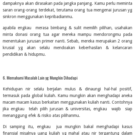
dampaknya akan dirasakan pada jangka panjang. Kamu perlu meminta 
saran orang-orang terdekat, terutama orang tua mengenai jurusan yg 
sinkron menggunakan kepribadianmu.
apabila engkau  merasa bimbang & sulit memilih pilihan, usahakan 
minta donasi orang tua agar mereka mampu mendorongmu pada 
menentukan jurusan primer nanti. Sebab, mereka merupakan 2 orang 
krusial yg akan selalu mendoakan keberhasilan & kelancaran 
pendidikan & hidupmu.
6. Memahami Masalah Lain yg Mungkin Dihadapi
Kehidupan nir selalu berjalan mulus & dinaungi hal-hal positif, 
termasuk pada global kuliah. Kamu mungkin akan menghadapi aneka 
macam macam kasus berkaitan menggunakan kuliah nanti. Contohnya 
jika engkau  telah pilih jurusan & universitas, engkau  wajib  siap 
menanggung efek & risiko atas pilihanmu.
Di samping itu, engkau  jua mungkin bakal menghadapi kasus 
finansial misalnya uang kuliah yg mahal atau nir tergantung dalam 