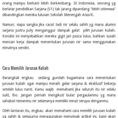
orang mampu berkarir lebih berkembang. Di Indonesia, seorang yg 
berlatar pendidikan Sarjana (S1) tak jarang dipandang “lebih istimewa” 
dibandingkan mereka lulusan Sekolah Menengah Atas/K.
Namun, siapa sangka jika cacat tadi nir selalu sahih yg mana alumni 
sarjana justru poly menganggur dampak galat  pilih jurusan kuliah. 
Kondisi ini menyebabkan mereka gigit jari pasca lulus, bahkan susah 
mencari kerja dampak menentukan jurusan nir sama menggunakan 
minatnya sendiri.
Cara Memilih Jurusan Kuliah
Barangkali engkau  sedang gundah bagaimana cara menentukan 
jurusan kuliah agar mampu meraih gelar sarjana & eksklusif bekerja 
setelah lulus nanti. Kamu wajib  memahami jika seluruh itu nir selalu 
sulit, lho. Jangan pernah mengikuti bulat pergaulanmu yg mana 
sahabat-temanmu nir selamanya memiliki minat serupa denganmu.
Oleh lantaran itu, engkau  akan memahami cara memilih jurusan kuliah 
yg sahih & sempurna menggunakan menyimak artikel ini, kami akan 