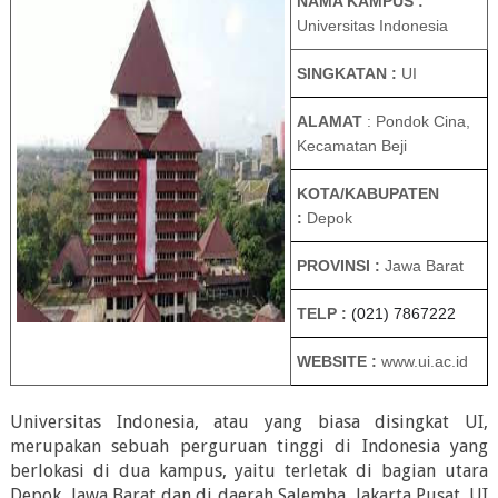
NAMA KAMPUS :
Universitas Indonesia
SINGKATAN :
UI
ALAMAT
:
Pondok Cina,
Kecamatan Beji
KOTA/KABUPATEN
:
Depok
PROVINSI :
Jawa Barat
TELP :
(021) 7867222
WEBSITE :
www.ui.ac.id
Universitas Indonesia, atau yang biasa disingkat UI,
merupakan sebuah perguruan tinggi di Indonesia yang
berlokasi di dua kampus, yaitu terletak di bagian utara
Depok, Jawa Barat dan di daerah Salemba, Jakarta Pusat. UI