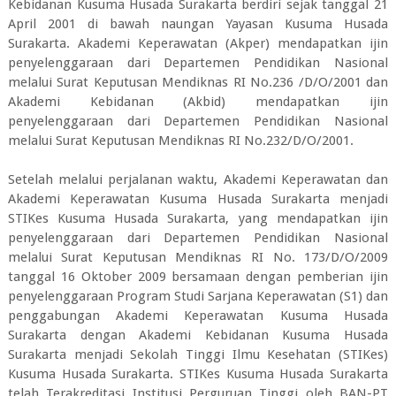
Kebidanan Kusuma Husada Surakarta berdiri sejak tanggal 21
April 2001 di bawah naungan Yayasan Kusuma Husada
Surakarta. Akademi Keperawatan (Akper) mendapatkan ijin
penyelenggaraan dari Departemen Pendidikan Nasional
melalui Surat Keputusan Mendiknas RI No.236 /D/O/2001 dan
Akademi Kebidanan (Akbid) mendapatkan ijin
penyelenggaraan dari Departemen Pendidikan Nasional
melalui Surat Keputusan Mendiknas RI No.232/D/O/2001.
Setelah melalui perjalanan waktu, Akademi Keperawatan dan
Akademi Keperawatan Kusuma Husada Surakarta menjadi
STIKes Kusuma Husada Surakarta, yang mendapatkan ijin
penyelenggaraan dari Departemen Pendidikan Nasional
melalui Surat Keputusan Mendiknas RI No. 173/D/O/2009
tanggal 16 Oktober 2009 bersamaan dengan pemberian ijin
penyelenggaraan Program Studi Sarjana Keperawatan (S1) dan
penggabungan Akademi Keperawatan Kusuma Husada
Surakarta dengan Akademi Kebidanan Kusuma Husada
Surakarta menjadi Sekolah Tinggi Ilmu Kesehatan (STIKes)
Kusuma Husada Surakarta. STIKes Kusuma Husada Surakarta
telah Terakreditasi Institusi Perguruan Tinggi oleh BAN-PT