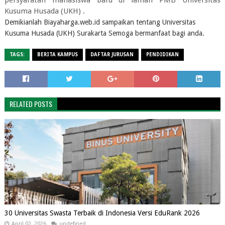
persyaratan mahasiswa baru di laman PMB Universitas
Kusuma Husada (UKH) .
Demikianlah Biayaharga.web.id sampaikan tentang Universitas
Kusuma Husada (UKH) Surakarta Semoga bermanfaat bagi anda.
TAGS:
BERITA KAMPUS
DAFTAR JURUSAN
PENDIDIKAN
RELATED POSTS
30 Universitas Swasta Terbaik di Indonesia Versi EduRank 2026
April 02, 2026
undefined