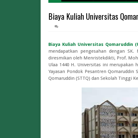
Harga Tiket
Biaya Kuliah Universitas Qoma
Cara Daftar Mudi
Biaya Iuran BPJS Keseh
Biaya Kuliah Univer
Pendaftaran STT
Biaya Kuliah Universitas Qomaruddin (
Limit dan Tips War Pintar BI 2026 A
mendapatkan pengesahan dengan SK. No
diresmikan oleh Menristekdikti, Prof. Moh
Limit dan Biaya Tukar Uang Baru THR 2
Ulaa 1440 H. Universitas ini merupakan 
Cara Tukar Uang Baru d
Yayasan Pondok Pesantren Qomaruddin Sa
Lowongan Magang Kementerian
Qomaruddin (STTQ) dan Sekolah Tinggi Ke