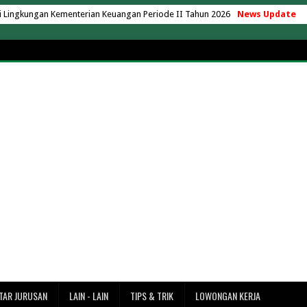
ingkungan Kementerian Keuangan Periode II Tahun 2026
News Update
u, Berapa Biaya yang Perlu Disiapkan?
as Nusa Putra Sukabumi 2026
aya yang Ada Kelas Karyawan
ng Hartono Tahun Akademik 2026/2027
ik AC 24 Jam Tanpa Matikan Mesin
operasi Desa Merah Putih
operasi Desa Merah Putih
k di Indonesia Versi EduRank 2026
ersity 2026/2027 Terbaru + UKT
7 Terbaru (Lengkap Semua Jurusan)
adarma 2026/2027 (Update Terbaru)
027 Terbaru + Rincian Lengkap
rbaru (Rincian UKT & Semua Jurusan)
ke Merak? Ini Estimasi Waktu dan Jaraknya
TAR JURUSAN
LAIN - LAIN
TIPS & TRIK
LOWONGAN KERJA
ntai Tanjung Lesung