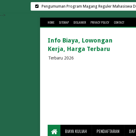
Pengumuman Program Magang Reguler Mahasiswa Di L
Harga Sewa Lapangan Padel Terbar
-->
HOME
SITEMAP
DISLAIMER
PRIVACY POLICY
CONTACT
Biaya Kuliah Universit
Kampus Swasta di Surab
Info Biaya, Lowongan
Biaya Kuliah Universitas Suge
Kerja, Harga Terbaru
Cara Menghemat Biaya Listr
Lowongan Kerja di K
Terbaru 2026
Rekrutmen Manajer K
30 Universitas Swasta Terbai
Biaya Kuliah Telkom Univ
Biaya Kuliah BINUS 2026/202
Biaya Kuliah Universitas Gun
Biaya Kuliah UMS 2026/2
Biaya Kuliah UMM 2026/2027 Te
Berapa Lama Penyeberangan Bakauheni 
BIAYA KULIAH
PENDAFTARAN
DAF
Biaya Masuk Pa