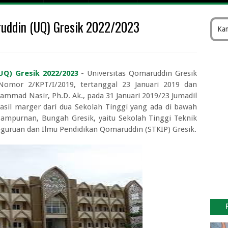
 Pesawat Fly Jaya
ruddin (UQ) Gresik 2022/2023
k Gratis Kemenhub 2026
Kam
atan Kelas 1 sampai Kelas 3
sitas Dr Soebandi Terbaru
I Cirebon 2026/2027
UQ) Gresik 2022/2023
- Universitas Qomaruddin Gresik
gar Kebagian Tukar Uang Baru Tanpa Gagal
mor 2/KPT/I/2019, tertanggal 23 Januari 2019 dan
ammad Nasir, Ph.D. Ak., pada 31 Januari 2019/23 Jumadil
026 di Bank Pintar Lengkap Nominal Maksimal
hasil marger dari dua Sekolah Tinggi yang ada di bawah
i Bank Indonesia (BI) Online
mpurnan, Bungah Gresik, yaitu Sekolah Tinggi Teknik
 Keuangan Periode II Tahun 2026
guruan dan Ilmu Pendidikan Qomaruddin (STKIP) Gresik.