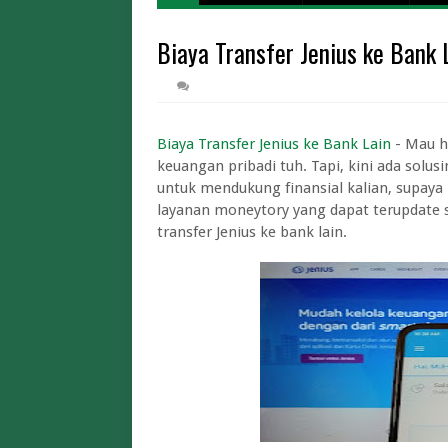
Harga Tiket
Biaya Transfer Jenius ke Bank 
Cara Daftar Mudi
Biaya Iuran BPJS Keseh
Biaya Kuliah Univer
Pendaftaran STT
Biaya Transfer Jenius ke Bank Lain
- Mau h
Limit dan Tips War Pintar BI 2026 A
keuangan pribadi tuh. Tapi, kini ada solu
untuk mendukung finansial kalian, supaya 
Limit dan Biaya Tukar Uang Baru THR 2
layanan moneytory yang dapat terupdate se
Cara Tukar Uang Baru d
transfer Jenius ke bank lain.
Lowongan Magang Kementerian