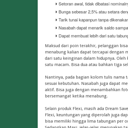
Setoran awal, tidak dibatasi nominal
Bunga sebesar 2,5% atau setara den
Tarik tunai kapanpun tanpa dikenakan
Nasabah dapat menarik saldo sampai
Dapat membuat lebih dari satu tabun
Maksud dari poin terakhir, pelanggan bis
menabung kalian dapat tercapai dengan 
dari satu keinginan dalam hidupnya. Oleh 
satu macam. Bisa dua atau bahkan tiga sek
Nantinya, pada bagian kolom tulis nama t
sesuai kebutuhan. Nasabah juga dapat mer
aktif. Bisa juga dengan menambahkan foto
bersemangat ketika menabung.
Selain produk Flexi, masih ada Dream Sav
Flexi, keuntungan yang diperolah juga dap
bisa memiliki hingga lima tabungan per or
Sedangkan Maxi, jelas-jelas merupakan t