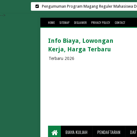
Pengumuman Program Magang Reguler Mahasiswa Di L
Harga Sewa Lapangan Padel Terbar
-->
HOME
SITEMAP
DISLAIMER
PRIVACY POLICY
CONTACT
Biaya Kuliah Universit
Kampus Swasta di Surab
Info Biaya, Lowongan
Biaya Kuliah Universitas Suge
Kerja, Harga Terbaru
Cara Menghemat Biaya Listr
Lowongan Kerja di K
Terbaru 2026
Rekrutmen Manajer K
30 Universitas Swasta Terbai
Biaya Kuliah Telkom Univ
Biaya Kuliah BINUS 2026/202
Biaya Kuliah Universitas Gun
Biaya Kuliah UMS 2026/2
Biaya Kuliah UMM 2026/2027 Te
Berapa Lama Penyeberangan Bakauheni 
BIAYA KULIAH
PENDAFTARAN
DAF
Biaya Masuk Pa