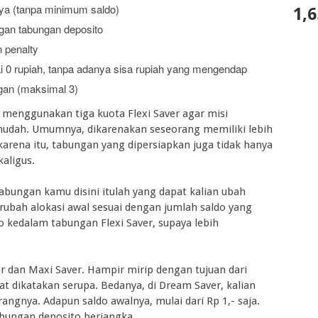
nya (tanpa minimum saldo)
1,6
gan tabungan deposito
 penalty
 0 rupiah, tanpa adanya sisa rupiah yang mengendap
gan (maksimal 3)
a menggunakan tiga kuota Flexi Saver agar misi
mudah. Umumnya, dikarenakan seseorang memiliki lebih
karena itu, tabungan yang dipersiapkan juga tidak hanya
aligus.
abungan kamu disini itulah yang dapat kalian ubah
ubah alokasi awal sesuai dengan jumlah saldo yang
 kedalam tabungan Flexi Saver, supaya lebih
er dan Maxi Saver. Hampir mirip dengan tujuan dari
at dikatakan serupa. Bedanya, di Dream Saver, kalian
angnya. Adapun saldo awalnya, mulai dari Rp 1,- saja.
abungan deposito berjangka.