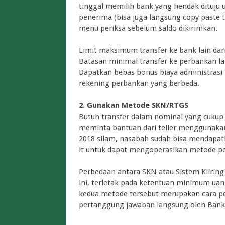
tinggal memilih bank yang hendak dituju 
penerima (bisa juga langsung copy paste t
menu periksa sebelum saldo dikirimkan.
Limit maksimum transfer ke bank lain dari 
Batasan minimal transfer ke perbankan lain
Dapatkan bebas bonus biaya administrasi 
rekening perbankan yang berbeda.
2. Gunakan Metode SKN/RTGS
Butuh transfer dalam nominal yang cukup b
meminta bantuan dari teller menggunakan
2018 silam, nasabah sudah bisa mendapatka
it untuk dapat mengoperasikan metode p
Perbedaan antara SKN atau Sistem Klirin
ini, terletak pada ketentuan minimum uan
kedua metode tersebut merupakan cara
pertanggung jawaban langsung oleh Bank I