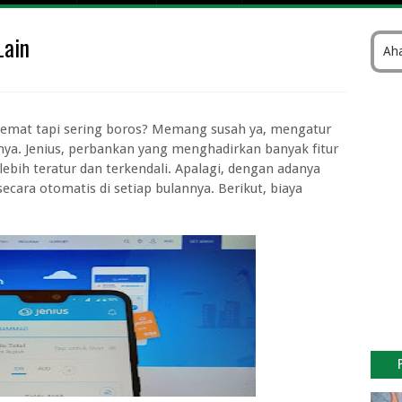
 Pesawat Fly Jaya
Lain
k Gratis Kemenhub 2026
Aha
atan Kelas 1 sampai Kelas 3
sitas Dr Soebandi Terbaru
I Cirebon 2026/2027
emat tapi sering boros? Memang susah ya, mengatur
gar Kebagian Tukar Uang Baru Tanpa Gagal
sinya. Jenius, perbankan yang menghadirkan banyak fitur
lebih teratur dan terkendali. Apalagi, dengan adanya
026 di Bank Pintar Lengkap Nominal Maksimal
cara otomatis di setiap bulannya. Berikut, biaya
i Bank Indonesia (BI) Online
 Keuangan Periode II Tahun 2026