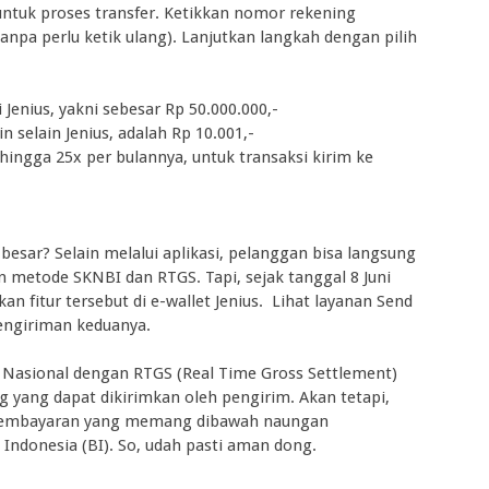
untuk proses transfer. Ketikkan nomor rekening
anpa perlu ketik ulang). Lanjutkan langkah dengan pilih
Jenius, yakni sebesar Rp 50.000.000,-
 selain Jenius, adalah Rp 10.001,-
hingga 25x per bulannya, untuk transaksi kirim ke
esar? Selain melalui aplikasi, pelanggan bisa langsung
 metode SKNBI dan RTGS. Tapi, sejak tanggal 8 Juni
n fitur tersebut di e-wallet Jenius. Lihat layanan Send
engiriman keduanya.
g Nasional dengan RTGS (Real Time Gross Settlement)
g yang dapat dikirimkan oleh pengirim. Akan tetapi,
 pembayaran yang memang dibawah naungan
ndonesia (BI). So, udah pasti aman dong.