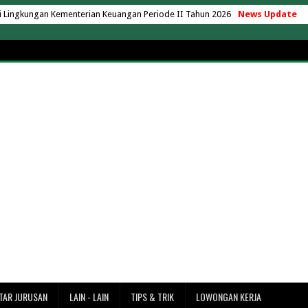
ingkungan Kementerian Keuangan Periode II Tahun 2026
News Update
u, Berapa Biaya yang Perlu Disiapkan?
as Nusa Putra Sukabumi 2026
aya yang Ada Kelas Karyawan
ng Hartono Tahun Akademik 2026/2027
ik AC 24 Jam Tanpa Matikan Mesin
operasi Desa Merah Putih
operasi Desa Merah Putih
k di Indonesia Versi EduRank 2026
ersity 2026/2027 Terbaru + UKT
7 Terbaru (Lengkap Semua Jurusan)
adarma 2026/2027 (Update Terbaru)
027 Terbaru + Rincian Lengkap
rbaru (Rincian UKT & Semua Jurusan)
ke Merak? Ini Estimasi Waktu dan Jaraknya
TAR JURUSAN
LAIN - LAIN
TIPS & TRIK
LOWONGAN KERJA
ntai Tanjung Lesung