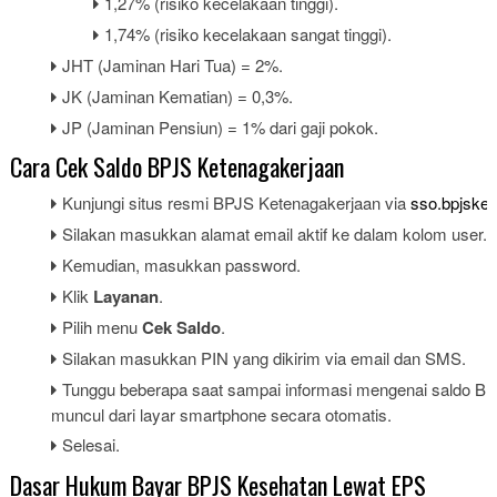
1,27% (risiko kecelakaan tinggi).
1,74% (risiko kecelakaan sangat tinggi).
JHT (Jaminan Hari Tua) = 2%.
JK (Jaminan Kematian) = 0,3%.
JP (Jaminan Pensiun) = 1% dari gaji pokok.
Cara Cek Saldo BPJS Ketenagakerjaan
Kunjungi situs resmi BPJS Ketenagakerjaan via
sso.bpjsket
Silakan masukkan alamat email aktif ke dalam kolom user.
Kemudian, masukkan password.
Klik
Layanan
.
Pilih menu
Cek Saldo
.
Silakan masukkan PIN yang dikirim via email dan SMS.
Tunggu beberapa saat sampai informasi mengenai saldo B
muncul dari layar smartphone secara otomatis.
Selesai.
Dasar Hukum Bayar BPJS Kesehatan Lewat EPS