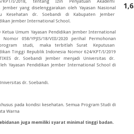
036/KPT/I/2018, tentang Izin Penyatuan Akademi
1,6
Jember yang diselenggarakan oleh Yayasan Nasional
lmu Kesehatan dr. Soebandi di Kabupaten Jember
ikan Jember International School.
0 Ketua Umum Yayasan Pendidikan Jember International
Nomor 058/YPJIS/18/VIII/2020 perihal Permohonan
 program studi, maka terbitlah Surat Keputusan
kan Tinggi Republik Indonesia Nomor 624/KPT/I/2019
TIKES dr. Soebandi Jember menjadi Universitas dr.
eh Yayasan Pendidikan Jember International School di
niversitas dr. Soebandi.
khusus pada kondisi kesehatan. Semua Program Studi di
Buta Warna
bidanan juga memiliki syarat minimal tinggi badan.