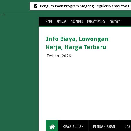
Pengumuman Program Magang Reguler Mahasiswa Di L
Harga Sewa Lapangan Padel Terbar
-->
HOME
SITEMAP
DISLAIMER
PRIVACY POLICY
CONTACT
Biaya Kuliah Universit
Kampus Swasta di Surab
Info Biaya, Lowongan
Biaya Kuliah Universitas Suge
Kerja, Harga Terbaru
Cara Menghemat Biaya Listr
Lowongan Kerja di K
Terbaru 2026
Rekrutmen Manajer K
30 Universitas Swasta Terbai
Biaya Kuliah Telkom Univ
Biaya Kuliah BINUS 2026/202
Biaya Kuliah Universitas Gun
Biaya Kuliah UMS 2026/2
Biaya Kuliah UMM 2026/2027 Te
Berapa Lama Penyeberangan Bakauheni 
BIAYA KULIAH
PENDAFTARAN
DAF
Biaya Masuk Pa