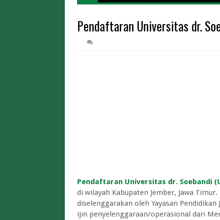
Harga Tiket
Pendaftaran Universitas dr. S
Cara Daftar Mudi
Biaya Iuran BPJS Keseh
Biaya Kuliah Univer
Pendaftaran STT
Limit dan Tips War Pintar BI 2026 A
Limit dan Biaya Tukar Uang Baru THR 2
Cara Tukar Uang Baru d
Lowongan Magang Kementerian
Pendaftaran Universitas dr. Soebandi (
di wilayah Kabupaten Jember, Jawa Timur
diselenggarakan oleh Yayasan Pendidikan J
ijin penyelenggaraan/operasional dari Men