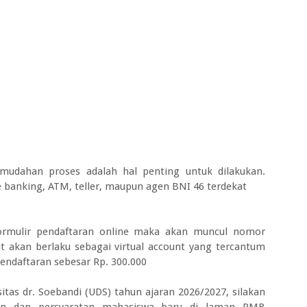
dahan proses adalah hal penting untuk dilakukan.
 banking, ATM, teller, maupun agen BNI 46 terdekat
formulir pendaftaran online maka akan muncul nomor
 akan berlaku sebagai virtual account yang tercantum
pendaftaran sebesar Rp. 300.000
sitas dr. Soebandi (UDS) tahun ajaran 2026/2027, silakan
aran dan persyaratan mahasiswa baru di laman PMB