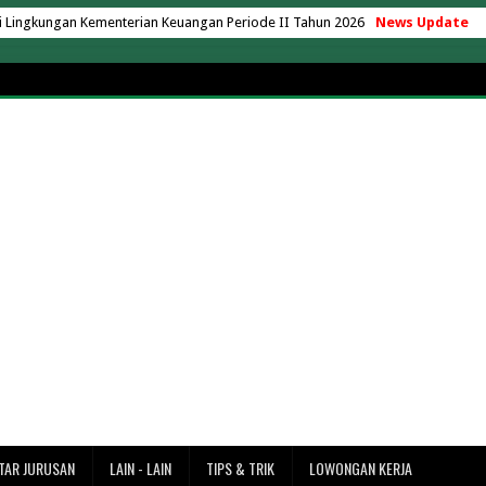
ingkungan Kementerian Keuangan Periode II Tahun 2026
News Update
u, Berapa Biaya yang Perlu Disiapkan?
as Nusa Putra Sukabumi 2026
aya yang Ada Kelas Karyawan
ng Hartono Tahun Akademik 2026/2027
ik AC 24 Jam Tanpa Matikan Mesin
operasi Desa Merah Putih
operasi Desa Merah Putih
k di Indonesia Versi EduRank 2026
ersity 2026/2027 Terbaru + UKT
7 Terbaru (Lengkap Semua Jurusan)
adarma 2026/2027 (Update Terbaru)
027 Terbaru + Rincian Lengkap
rbaru (Rincian UKT & Semua Jurusan)
ke Merak? Ini Estimasi Waktu dan Jaraknya
TAR JURUSAN
LAIN - LAIN
TIPS & TRIK
LOWONGAN KERJA
ntai Tanjung Lesung