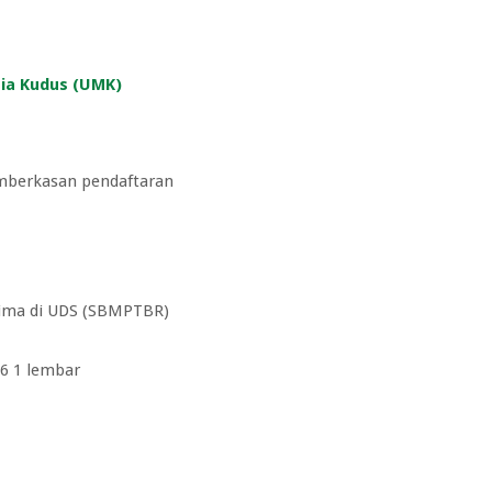
ria Kudus (UMK)
emberkasan pendaftaran
erima di UDS (SBMPTBR)
6 1 lembar