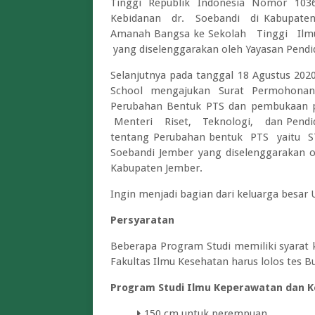
Tinggi Republik Indonesia Nomor 1
Kebidanan dr. Soebandi di Kabupaten 
Amanah Bangsa ke Sekolah Tinggi I
yang diselenggarakan oleh Yayasan Pendid
Selanjutnya pada tanggal 18 Agustus 202
School mengajukan Surat Permohonan 
Perubahan Bentuk PTS dan pembukaan
Menteri Riset, Teknologi, dan Pendidi
tentang Perubahan bentuk PTS yaitu S
Soebandi Jember yang diselenggarakan ol
Kabupaten Jember.
Ingin menjadi bagian dari keluarga besar U
Persyaratan
Beberapa Program Studi memiliki syarat 
Fakultas Ilmu Kesehatan harus lolos tes 
Program Studi Ilmu Keperawatan dan Ke
150 cm untuk perempuan