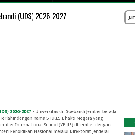
 Pesawat Fly Jaya
oebandi (UDS) 2026-2027
k Gratis Kemenhub 2026
Jum
atan Kelas 1 sampai Kelas 3
sitas Dr Soebandi Terbaru
I Cirebon 2026/2027
gar Kebagian Tukar Uang Baru Tanpa Gagal
026 di Bank Pintar Lengkap Nominal Maksimal
i Bank Indonesia (BI) Online
 Keuangan Periode II Tahun 2026
UDS) 2026-2027
- Universitas dr. Soebandi Jember berada
. Terlahir dengan nama STIKES Bhakti Negara yang
ember International School (YP JIS) di Jember dengan
teri Pendidikan Nasional melalui Direktorat Jenderal