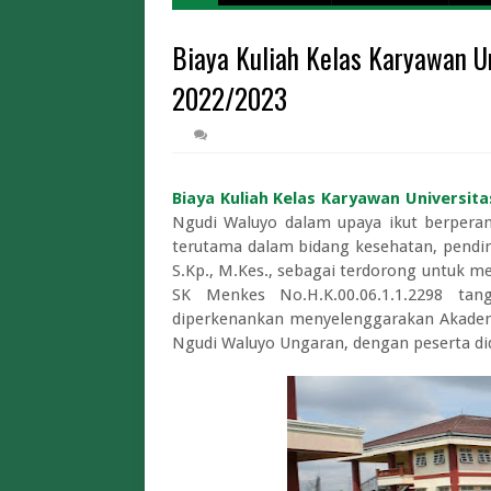
Harga Tiket
Biaya Kuliah Kelas Karyawan U
Cara Daftar Mudi
Biaya Iuran BPJS Keseh
2022/2023
Biaya Kuliah Univer
Pendaftaran STT
Limit dan Tips War Pintar BI 2026 A
Biaya Kuliah Kelas Karyawan Universit
Limit dan Biaya Tukar Uang Baru THR 2
Ngudi Waluyo dalam upaya ikut berper
Cara Tukar Uang Baru d
terutama dalam bidang kesehatan, pendir
Lowongan Magang Kementerian
S.Kp., M.Kes., sebagai terdorong untuk 
SK Menkes No.H.K.00.06.1.1.2298 ta
diperkenankan menyelenggarakan Akadem
Ngudi Waluyo Ungaran, dengan peserta di