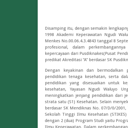
Disamping itu, dengan semakin lengkapnya
1998 Akademi Keperawatan Ngudi Waluy
Menkes No.00.06.4.3.4843 tanggal 8 Sept
profesional, dalam perkembanganny
kepercayaan dari Pusdiknakes(Pusat Pen
predikat Akreditasi “A” berdasar SK Pusdik
Dengan keyakinan dan bermodalkan pr
pendidikan tenaga kesehatan, serta d
pendidikan yang disesuaikan untuk k
kesehatan, Yayasan Ngudi Waluyo U
meningkatkan jenjang pendidikan dari je
strata satu (S1) Kesehatan. Selain meny
berdasar SK Mendiknas No. 07/D/0/2001,
Sekolah Tinggi Ilmu Kesehatan (STIKES
dengan 2 (dua) Program Studi yaitu Prog
Ilmu Keperawatan. Dalam perkembangann