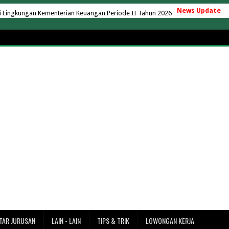
ingkungan Kementerian Keuangan Periode II Tahun 2026
News Update
u, Berapa Biaya yang Perlu Disiapkan?
as Nusa Putra Sukabumi 2026
aya yang Ada Kelas Karyawan
ng Hartono Tahun Akademik 2026/2027
ik AC 24 Jam Tanpa Matikan Mesin
operasi Desa Merah Putih
operasi Desa Merah Putih
k di Indonesia Versi EduRank 2026
ersity 2026/2027 Terbaru + UKT
7 Terbaru (Lengkap Semua Jurusan)
adarma 2026/2027 (Update Terbaru)
027 Terbaru + Rincian Lengkap
rbaru (Rincian UKT & Semua Jurusan)
ke Merak? Ini Estimasi Waktu dan Jaraknya
TAR JURUSAN
LAIN - LAIN
TIPS & TRIK
LOWONGAN KERJA
ntai Tanjung Lesung