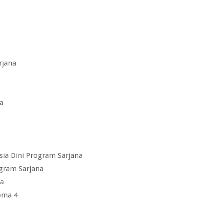
rjana
a
sia Dini Program Sarjana
gram Sarjana
na
oma 4