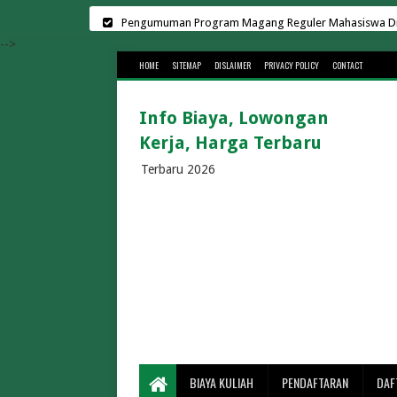
Pengumuman Program Magang Reguler Mahasiswa Di L
Harga Sewa Lapangan Padel Terbar
-->
HOME
SITEMAP
DISLAIMER
PRIVACY POLICY
CONTACT
Biaya Kuliah Universit
Kampus Swasta di Surab
Info Biaya, Lowongan
Biaya Kuliah Universitas Suge
Kerja, Harga Terbaru
Cara Menghemat Biaya Listr
Lowongan Kerja di K
Terbaru 2026
Rekrutmen Manajer K
30 Universitas Swasta Terbai
Biaya Kuliah Telkom Univ
Biaya Kuliah BINUS 2026/202
Biaya Kuliah Universitas Gun
Biaya Kuliah UMS 2026/2
Biaya Kuliah UMM 2026/2027 Te
Berapa Lama Penyeberangan Bakauheni 
BIAYA KULIAH
PENDAFTARAN
DAF
Biaya Masuk Pa