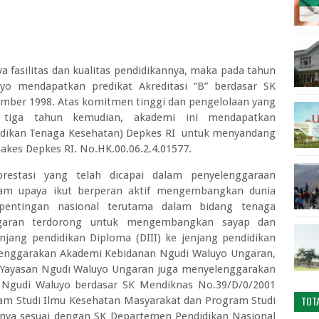
 fasilitas dan kualitas pendidikannya, maka pada tahun
o mendapatkan predikat Akreditasi “B” berdasar SK
ember 1998. Atas komitmen tinggi dan pengelolaan yang
a tiga tahun kemudian, akademi ini mendapatkan
didikan Tenaga Kesehatan) Depkes RI untuk menyandang
nakes Depkes RI. No.HK.00.06.2.4.01577.
estasi yang telah dicapai dalam penyelenggaraan
alam upaya ikut berperan aktif mengembangkan dunia
epentingan nasional terutama dalam bidang tenaga
ngaran terdorong untuk mengembangkan sayap dan
njang pendidikan Diploma (DIII) ke jenjang pendidikan
elenggarakan Akademi Kebidanan Ngudi Waluyo Ungaran,
 Yayasan Ngudi Waluyo Ungaran juga menyelenggarakan
) Ngudi Waluyo berdasar SK Mendiknas No.39/D/0/2001
TOT
ram Studi Ilmu Kesehatan Masyarakat dan Program Studi
ya sesuai dengan SK Departemen Pendidikan Nasional