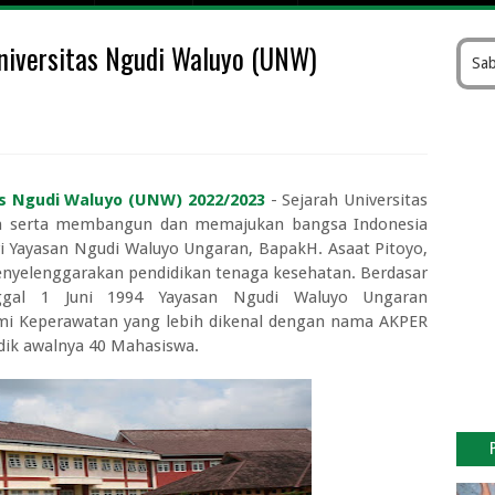
 Pesawat Fly Jaya
niversitas Ngudi Waluyo (UNW)
k Gratis Kemenhub 2026
Sab
atan Kelas 1 sampai Kelas 3
sitas Dr Soebandi Terbaru
I Cirebon 2026/2027
gar Kebagian Tukar Uang Baru Tanpa Gagal
as Ngudi Waluyo (UNW) 2022/2023
- Sejarah Universitas
026 di Bank Pintar Lengkap Nominal Maksimal
an serta membangun dan memajukan bangsa Indonesia
i Bank Indonesia (BI) Online
i Yayasan Ngudi Waluyo Ungaran, BapakH. Asaat Pitoyo,
 Keuangan Periode II Tahun 2026
menyelenggarakan pendidikan tenaga kesehatan. Berdasar
nggal 1 Juni 1994 Yayasan Ngudi Waluyo Ungaran
i Keperawatan yang lebih dikenal dengan nama AKPER
dik awalnya 40 Mahasiswa.