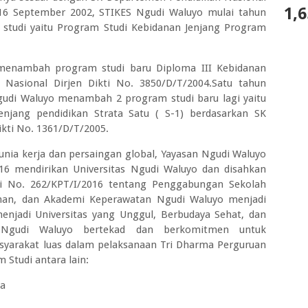
1,6
 16 September 2002, STIKES Ngudi Waluyo mulai tahun
studi yaitu Program Studi Kebidanan Jenjang Program
menambah program studi baru Diploma III Kebidanan
Nasional Dirjen Dikti No. 3850/D/T/2004.Satu tahun
udi Waluyo menambah 2 program studi baru lagi yaitu
enjang pendidikan Strata Satu ( S-1) berdasarkan SK
kti No. 1361/D/T/2005.
nia kerja dan persaingan global, Yayasan Ngudi Waluyo
6 mendirikan Universitas Ngudi Waluyo dan disahkan
ti No. 262/KPT/I/2016 tentang Penggabungan Sekolah
anan, dan Akademi Keperawatan Ngudi Waluyo menjadi
enjadi Universitas yang Unggul, Berbudaya Sehat, dan
tas Ngudi Waluyo bertekad dan berkomitmen untuk
yarakat luas dalam pelaksanaan Tri Dharma Perguruan
Studi antara lain:
a