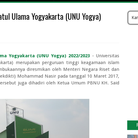
sitas Dr Soebandi Terbaru
latul Ulama Yogyakarta (UNU Yogya)
I Cirebon 2026/2027
Kam
gar Kebagian Tukar Uang Baru Tanpa Gagal
026 di Bank Pintar Lengkap Nominal Maksimal
i Bank Indonesia (BI) Online
 Keuangan Periode II Tahun 2026
lama Yogyakarta (UNU Yogya) 2022/2023
- Universitas
ingkungan Kementerian Keuangan Periode II Tahun 2026
akarta) merupakan perguruan tinggi keagamaan islam
u, Berapa Biaya yang Perlu Disiapkan?
mbukaannya diresmikan oleh Menteri Negara Riset dan
as Nusa Putra Sukabumi 2026
tekdikti) Mohammad Nasir pada tanggal 10 Maret 2017,
rsebut juga dihadiri oleh Ketua Umum PBNU KH. Said