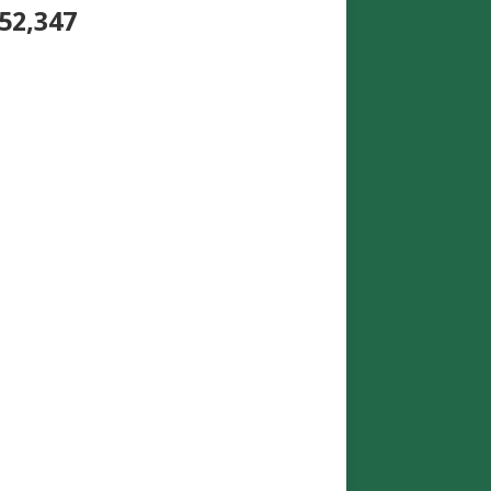
52,347
N