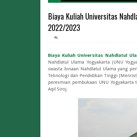
Biaya Kuliah Univer
Biaya Kuliah Universitas Nahd
Pendaftaran STT
Limit dan Tips War Pintar BI 2026 A
2022/2023
Limit dan Biaya Tukar Uang Baru THR 2
Cara Tukar Uang Baru d
Lowongan Magang Kementerian
Biaya Kuliah Universitas Nahdlatul U
Pengumuman Program Magang Reguler Mahasiswa Di L
Nahdlatul Ulama Yogyakarta (UNU Yogy
Harga Sewa Lapangan Padel Terbar
swasta binaan Nahdlatul Ulama yang pe
Biaya Kuliah Universit
Teknologi dan Pendidikan Tinggi (Menris
peresmian pembukaan UNU Yogyakarta te
Aqil Siroj.