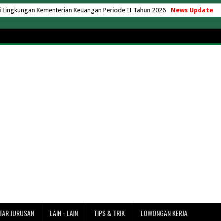
ingkungan Kementerian Keuangan Periode II Tahun 2026
News Update
u, Berapa Biaya yang Perlu Disiapkan?
as Nusa Putra Sukabumi 2026
aya yang Ada Kelas Karyawan
ng Hartono Tahun Akademik 2026/2027
ik AC 24 Jam Tanpa Matikan Mesin
operasi Desa Merah Putih
operasi Desa Merah Putih
k di Indonesia Versi EduRank 2026
ersity 2026/2027 Terbaru + UKT
7 Terbaru (Lengkap Semua Jurusan)
adarma 2026/2027 (Update Terbaru)
027 Terbaru + Rincian Lengkap
rbaru (Rincian UKT & Semua Jurusan)
ke Merak? Ini Estimasi Waktu dan Jaraknya
TAR JURUSAN
LAIN - LAIN
TIPS & TRIK
LOWONGAN KERJA
ntai Tanjung Lesung