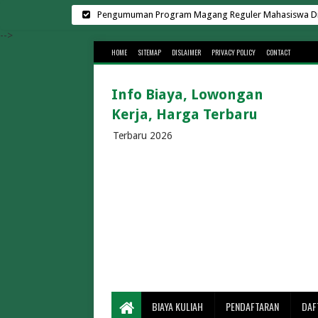
Pengumuman Program Magang Reguler Mahasiswa Di L
Harga Sewa Lapangan Padel Terbar
-->
HOME
SITEMAP
DISLAIMER
PRIVACY POLICY
CONTACT
Biaya Kuliah Universit
Kampus Swasta di Surab
Info Biaya, Lowongan
Biaya Kuliah Universitas Suge
Kerja, Harga Terbaru
Cara Menghemat Biaya Listr
Lowongan Kerja di K
Terbaru 2026
Rekrutmen Manajer K
30 Universitas Swasta Terbai
Biaya Kuliah Telkom Univ
Biaya Kuliah BINUS 2026/202
Biaya Kuliah Universitas Gun
Biaya Kuliah UMS 2026/2
Biaya Kuliah UMM 2026/2027 Te
Berapa Lama Penyeberangan Bakauheni 
BIAYA KULIAH
PENDAFTARAN
DAF
Biaya Masuk Pa