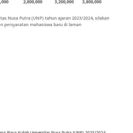
,000
2,800,000
3,200,000
3,800,000
sitas Nusa Putra (UNP) tahun ajaran 2023/2024, silakan
dan persyaratan mahasiswa baru di laman
ang Biaya Kuliah Universitas Nusa Putra (UNP) 2023/2024