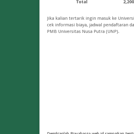
Total
2,200
Jika kalian tertarik ingin masuk ke Univer
cek informasi biaya, jadwal pendaftaran 
PMB
Universitas Nusa Putra (UNP).
Demikianlah Biayaharga.web.id sampaikan tent