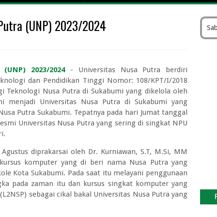
 Pesawat Fly Jaya
 Putra (UNP) 2023/2024
k Gratis Kemenhub 2026
Sab
atan Kelas 1 sampai Kelas 3
sitas Dr Soebandi Terbaru
I Cirebon 2026/2027
a (UNP) 2023/2024
- Universitas Nusa Putra berdiri
gar Kebagian Tukar Uang Baru Tanpa Gagal
eknologi dan Pendidikan Tinggi Nomor: 108/KPT/I/2018
 Teknologi Nusa Putra di Sukabumi yang dikelola oleh
026 di Bank Pintar Lengkap Nominal Maksimal
i menjadi Universitas Nusa Putra di Sukabumi yang
i Bank Indonesia (BI) Online
Nusa Putra Sukabumi. Tepatnya pada hari Jumat tanggal
 Keuangan Periode II Tahun 2026
 resmi Universitas Nusa Putra yang sering di singkat NPU
i.
Agustus diprakarsai oleh Dr. Kurniawan, S.T, M.Si, MM
 kursus komputer yang di beri nama Nusa Putra yang
Cikole Kota Sukabumi. Pada saat itu melayani penggunaan
gka pada zaman itu dan kursus singkat komputer yang
L2NSP) sebagai cikal bakal Universitas Nusa Putra yang