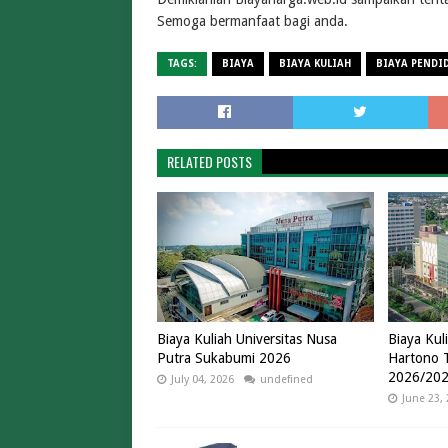
Semoga bermanfaat bagi anda.
TAGS:
BIAYA
BIAYA KULIAH
BIAYA PENDI
RELATED POSTS
Biaya Kuliah Universitas Nusa
Biaya Kul
Putra Sukabumi 2026
Hartono 
2026/20
July 04, 2026
undefined
June 23,