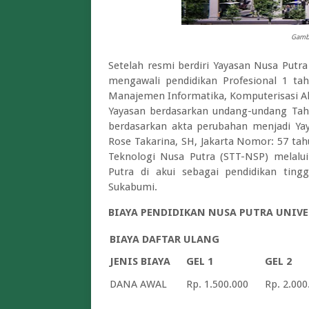
Gamba
Setelah resmi berdiri Yayasan Nusa Putr
mengawali pendidikan Profesional 1 ta
Manajemen Informatika, Komputerisasi Ak
Yayasan berdasarkan undang-undang Ta
berdasarkan akta perubahan menjadi Ya
Rose Takarina, SH, Jakarta Nomor: 57 tah
Teknologi Nusa Putra (STT-NSP) melal
Putra di akui sebagai pendidikan tin
Sukabumi.
BIAYA PENDIDIKAN NUSA PUTRA UNIVE
BIAYA DAFTAR ULANG
JENIS BIAYA
GEL 1
GEL 2
DANA AWAL
Rp. 1.500.000
Rp. 2.000