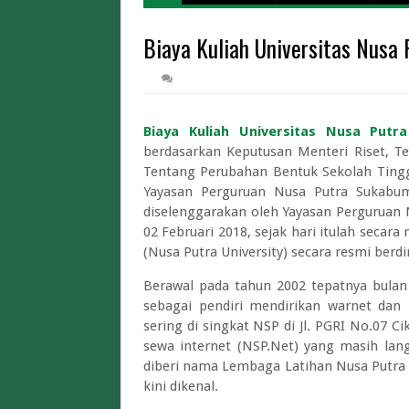
Harga Tiket
Biaya Kuliah Universitas Nusa
Cara Daftar Mudi
Biaya Iuran BPJS Keseh
Biaya Kuliah Univer
Pendaftaran STT
Biaya Kuliah Universitas Nusa Putr
Limit dan Tips War Pintar BI 2026 A
berdasarkan Keputusan Menteri Riset, T
Tentang Perubahan Bentuk Sekolah Tinggi
Limit dan Biaya Tukar Uang Baru THR 2
Yayasan Perguruan Nusa Putra Sukabum
Cara Tukar Uang Baru d
diselenggarakan oleh Yayasan Perguruan 
Lowongan Magang Kementerian
02 Februari 2018, sejak hari itulah secara
(Nusa Putra University) secara resmi berdir
Berawal pada tahun 2002 tepatnya bulan 
sebagai pendiri mendirikan warnet dan
sering di singkat NSP di Jl. PGRI No.07 
sewa internet (NSP.Net) yang masih lan
diberi nama Lembaga Latihan Nusa Putra (
kini dikenal.