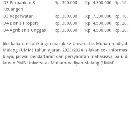
D3 Perbankan &
Rp. 300.000
Rp. 4.300.000
Rp. 16.5
Keuangan
D3 Keperwatan
Rp. 300.000
Rp. 7.300.000
Rp. 10.5
D4 Bisnis Properti
Rp. 300.000
Rp. 4.500.000
Rp. 20.5
D4 Agribisnis Unggas
Rp. 300.000
Rp. 4.500.000
Rp. 20.5
Jika kalian tertarik ingin masuk ke Universitas Muhammadiyah
Malang (UMM) tahun ajaran 2023/2024, silakan cek informasi
biaya, jadwal pendaftaran dan persyaratan mahasiswa baru di
laman PMB
Universitas Muhammadiyah Malang (UMM).