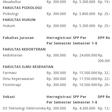
Akuakultur
Rp. 300.000
Rp. 5.300.000
Rp. 19.0
FAKULTAS PSIKOLOGI
Psikologi
Rp. 300.000
Rp. 5.800.000
Rp. 25.0
FAKULTAS HUKUM
Hukum
Rp. 300.000
Rp. 5.300.000
Rp. 25.0
Fakultas Jurusan
Herregistrasi
SPP Per
DPP Reg
Per Semester
Semester 1-8
FAKULTAS KEDOKTERAN
kedokteran
Rp. 300.000
Rp. 24.000.000
Rp.
200.000
FAKULTAS ILMU KESEHATAN
Farmasi
Rp. 300.000
Rp. 15.500.000
Rp. 32.5
Ilmu Keperawatan
Rp. 300.000
Rp. 11.550.000
Rp. 22.0
Fisioterapi
Rp. 300.000
Rp. 10.500.000
Rp. 20.6
Vokasi
Herregistrasi
SPP Per
DPP Reg
Per Semester
Semester 1-8
D3 Teknologi Elektronika
Rp. 300.000
Rp. 4.300.000
Rp. 12.0