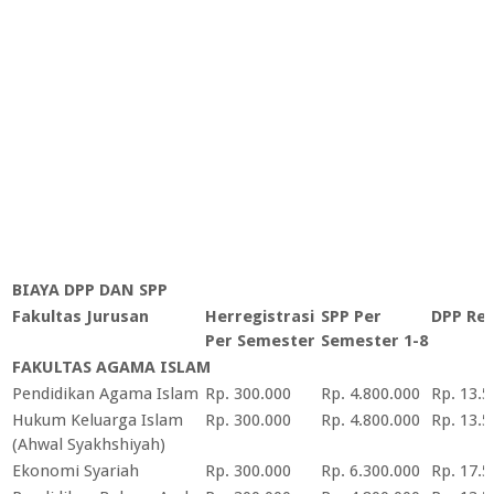
BIAYA DPP DAN SPP
Fakultas Jurusan
Herregistrasi
SPP Per
DPP Reg
Per Semester
Semester 1-8
FAKULTAS AGAMA ISLAM
Pendidikan Agama Islam
Rp. 300.000
Rp. 4.800.000
Rp. 13.5
Hukum Keluarga Islam
Rp. 300.000
Rp. 4.800.000
Rp. 13.5
(Ahwal Syakhshiyah)
Ekonomi Syariah
Rp. 300.000
Rp. 6.300.000
Rp. 17.5