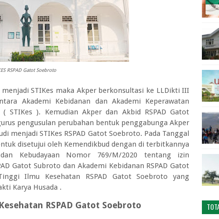
KES RSPAD Gatot Soebroto
njadi STIKes maka Akper berkonsultasi ke LLDikti III
ntara Akademi Kebidanan dan Akademi Keperawatan
n ( STIKes ). Kemudian Akper dan Akbid RSPAD Gatot
gurus pengusulan perubahan bentuk penggabunga Akper
i menjadi STIKes RSPAD Gatot Soebroto. Pada Tanggal
ntuk disetujui oleh Kemendikbud dengan di terbitkannya
n dan Kebudayaan Nomor 769/M/2020 tentang izin
AD Gatot Subroto dan Akademi Kebidanan RSPAD Gatot
 Tinggi Ilmu Kesehatan RSPAD Gatot Soebroto yang
kti Karya Husada .
 Kesehatan RSPAD Gatot Soebroto
TOT