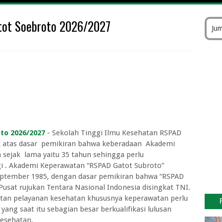
 Pesawat Fly Jaya
tot Soebroto 2026/2027
k Gratis Kemenhub 2026
Jum
atan Kelas 1 sampai Kelas 3
sitas Dr Soebandi Terbaru
I Cirebon 2026/2027
gar Kebagian Tukar Uang Baru Tanpa Gagal
026 di Bank Pintar Lengkap Nominal Maksimal
i Bank Indonesia (BI) Online
 Keuangan Periode II Tahun 2026
to 2026/2027
- Sekolah Tinggi Ilmu Kesehatan RSPAD
uk atas dasar pemikiran bahwa keberadaan Akademi
sejak lama yaitu 35 tahun sehingga perlu
gi . Akademi Keperawatan “RSPAD Gatot Subroto”
September 1985, dengan dasar pemikiran bahwa “RSPAD
sat rujukan Tentara Nasional Indonesia disingkat TNI.
tan pelayanan kesehatan khususnya keperawatan perlu
ng saat itu sebagian besar berkualifikasi lulusan
esehatan.