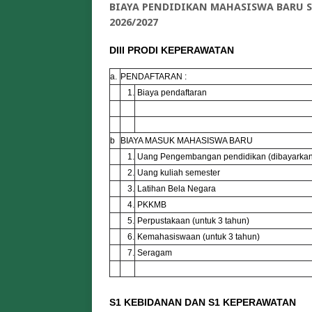
BIAYA PENDIDIKAN MAHASISWA BARU 
2026/2027
DIII PRODI KEPERAWATAN
a.
PENDAFTARAN :
1.
Biaya pendaftaran
b
BIAYA MASUK MAHASISWA BARU
1.
Uang Pengembangan pendidikan (dibayarkan 
2.
Uang kuliah semester
3.
Latihan Bela Negara
4.
PKKMB
5.
Perpustakaan (untuk 3 tahun)
6.
Kemahasiswaan (untuk 3 tahun)
7.
Seragam
S1 KEBIDANAN DAN S1 KEPERAWATAN