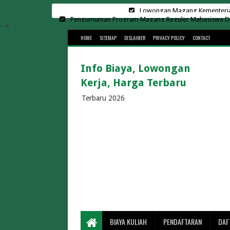
Pengumuman Program Magang Reguler Mahasiswa Di L
Harga Sewa Lapangan Padel Terbar
-->
HOME
SITEMAP
DISLAIMER
PRIVACY POLICY
CONTACT
Biaya Kuliah Universit
Kampus Swasta di Surab
Info Biaya, Lowongan
Biaya Kuliah Universitas Suge
Kerja, Harga Terbaru
Cara Menghemat Biaya Listr
Lowongan Kerja di K
Terbaru 2026
Rekrutmen Manajer K
30 Universitas Swasta Terbai
Biaya Kuliah Telkom Univ
Biaya Kuliah BINUS 2026/202
Biaya Kuliah Universitas Gun
Biaya Kuliah UMS 2026/2
Biaya Kuliah UMM 2026/2027 Te
Berapa Lama Penyeberangan Bakauheni 
BIAYA KULIAH
PENDAFTARAN
DAF
Biaya Masuk Pa