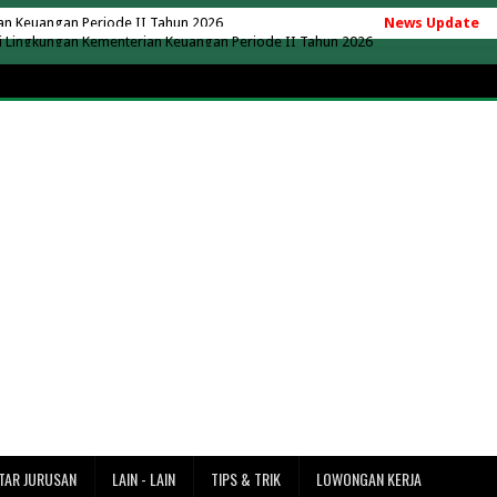
ingkungan Kementerian Keuangan Periode II Tahun 2026
News Update
u, Berapa Biaya yang Perlu Disiapkan?
as Nusa Putra Sukabumi 2026
aya yang Ada Kelas Karyawan
ng Hartono Tahun Akademik 2026/2027
ik AC 24 Jam Tanpa Matikan Mesin
operasi Desa Merah Putih
operasi Desa Merah Putih
k di Indonesia Versi EduRank 2026
ersity 2026/2027 Terbaru + UKT
7 Terbaru (Lengkap Semua Jurusan)
adarma 2026/2027 (Update Terbaru)
027 Terbaru + Rincian Lengkap
rbaru (Rincian UKT & Semua Jurusan)
ke Merak? Ini Estimasi Waktu dan Jaraknya
TAR JURUSAN
LAIN - LAIN
TIPS & TRIK
LOWONGAN KERJA
ntai Tanjung Lesung