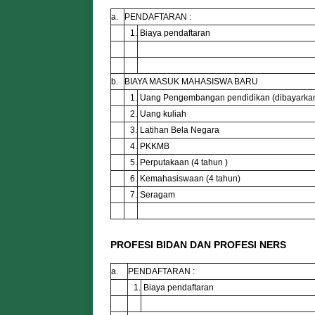
a.
PENDAFTARAN :
1.
Biaya pendaftaran
b.
BIAYA MASUK MAHASISWA BARU
1.
Uang Pengembangan pendidikan (dibayarkan 
2.
Uang kuliah
3.
Latihan Bela Negara
4.
PKKMB
5.
Perputakaan (4 tahun )
6.
Kemahasiswaan (4 tahun)
7.
Seragam
PROFESI BIDAN DAN PROFESI NERS
a.
PENDAFTARAN :
1.
Biaya pendaftaran