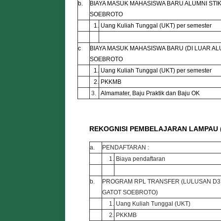
b.
BIAYA MASUK MAHASISWA BARU ALUMNI STI
SOEBROTO
1.
Uang Kuliah Tunggal (UKT) per semester
c
BIAYA MASUK MAHASISWA BARU (DI LUAR AL
SOEBROTO
1.
Uang Kuliah Tunggal (UKT) per semester
2.
PKKMB
3.
Almamater, Baju Praktik dan Baju OK
REKOGNISI PEMBELAJARAN LAMPAU 
a.
PENDAFTARAN :
1.
Biaya pendaftaran
b.
PROGRAM RPL TRANSFER (LULUSAN D3,
GATOT SOEBROTO)
1.
Uang Kuliah Tunggal (UKT)
2.
PKKMB