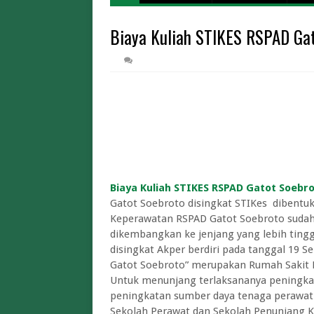
Harga Tiket
Biaya Kuliah STIKES RSPAD Ga
Cara Daftar Mudi
Biaya Iuran BPJS Keseh
Biaya Kuliah Univer
Pendaftaran STT
Limit dan Tips War Pintar BI 2026 A
Limit dan Biaya Tukar Uang Baru THR 2
Cara Tukar Uang Baru d
Lowongan Magang Kementerian
Biaya Kuliah STIKES RSPAD Gatot Soebro
Gatot Soebroto disingkat STIKes dibent
Keperawatan RSPAD Gatot Soebroto sudah 
dikembangkan ke jenjang yang lebih ting
disingkat Akper berdiri pada tanggal 19 
Gatot Soebroto” merupakan Rumah Sakit Pu
Untuk menunjang terlaksananya peningka
peningkatan sumber daya tenaga perawat ya
Sekolah Perawat dan Sekolah Penunjang K