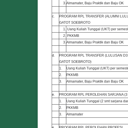
3.
Almamater, Baju Praktik dan Baju OK
c.
PROGRAM RPL TRANSFER (ALUMNI LUL
GATOT SOEBROTO
1.
Uang Kuliah Tunggal (UKT) per semest
2.
PKKMB
3.
Almamater, Baju Praktik dan Baju OK
d.
PROGRAM RPL TRANSFER (LULUSAN D3
GATOT SOEBROTO)
1.
Uang Kuliah Tunggal (UKT) per semest
2.
PKKMB
3.
Almamater, Baju Praktik dan Baju OK
e.
PROGRAM RPL PEROLEHAN SARJANA (3
1.
Uang Kuliah Tunggal (2 smt sarjana dan
2.
PKKMB
3.
Almamater
e.
PROGRAM RPL PEROLEHAN PROFESI